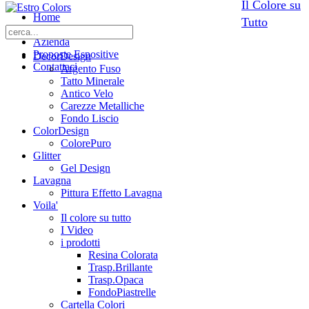
Il Colore su
Home
Tutto
Chi siamo
Azienda
Proposte Espositive
DecorDesign
Contattaci
Argento Fuso
Tatto Minerale
Antico Velo
Carezze Metalliche
Fondo Liscio
ColorDesign
ColorePuro
Glitter
Gel Design
Lavagna
Pittura Effetto Lavagna
Voila'
Il colore su tutto
I Video
i prodotti
Resina Colorata
Trasp.Brillante
Trasp.Opaca
FondoPiastrelle
Cartella Colori