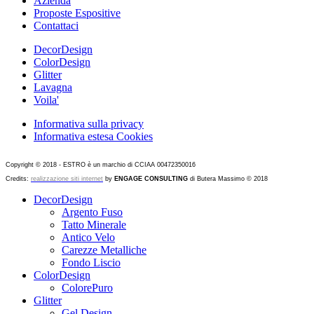
Azienda
Proposte Espositive
Contattaci
DecorDesign
ColorDesign
Glitter
Lavagna
Voila'
Informativa sulla privacy
Informativa estesa Cookies
Copyright © 2018 - ESTRO è un marchio di CCIAA 00472350016
Credits:
realizzazione siti internet
by
ENGAGE CONSULTING
di Butera Massimo © 2018
DecorDesign
Argento Fuso
Tatto Minerale
Antico Velo
Carezze Metalliche
Fondo Liscio
ColorDesign
ColorePuro
Glitter
Gel Design